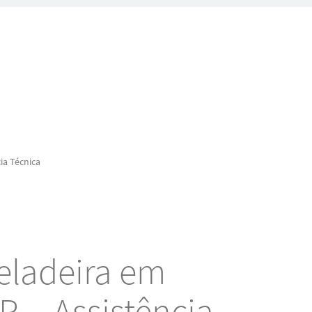
ia Técnica
eladeira em
P – Assistência