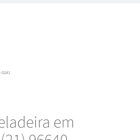
0-3241
eladeira em
(21) 96640-