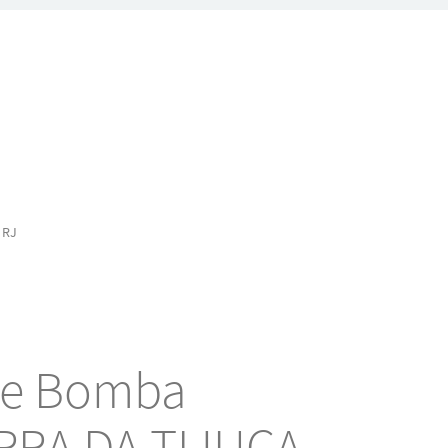
 RJ
de Bomba
RRA DA TIJUCA,