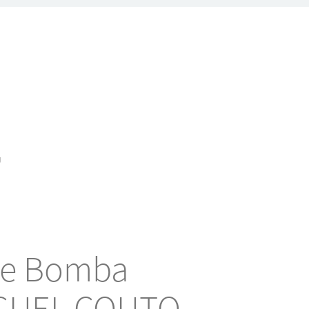
J
de Bomba
GUEL COUTO,