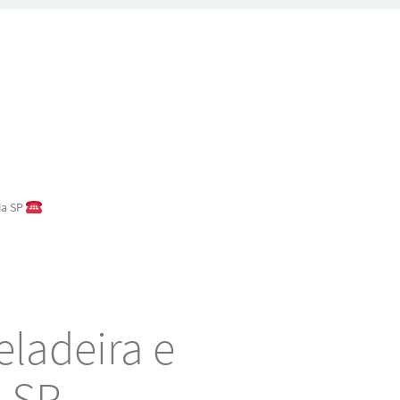
ia SP
eladeira e
a SP