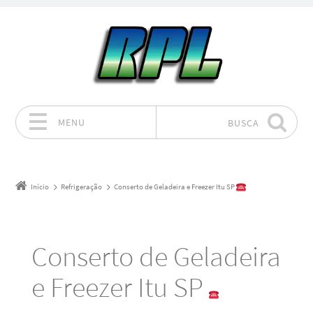
MENU
BUSCA
Pular para o conteúdo
Início
Refrigeração
Conserto de Geladeira e Freezer Itu SP
Conserto de Geladeira
e Freezer Itu SP