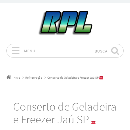
MENU
BUSCA
Pular para o conteúdo
Início
Refrigeração
Conserto de Geladeira e Freezer Jaú SP
Conserto de Geladeira
e Freezer Jaú SP