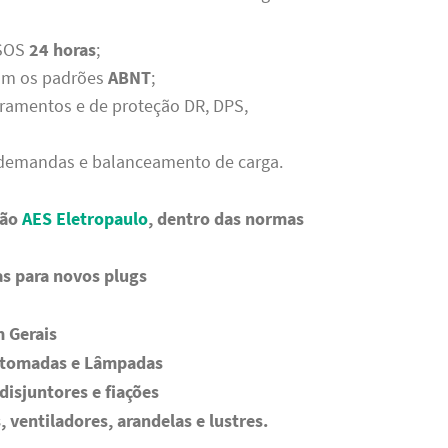
 SOS
24 horas
;
com os padrões
ABNT
;
rramentos e de proteção DR, DPS,
e demandas e balanceamento de carga.
rão
AES Eletropaulo
, dentro das normas
as para novos plugs
 Gerais
e tomadas e Lâmpadas
disjuntores e fiações
, ventiladores, arandelas e lustres.