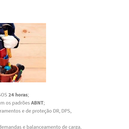
 SOS
24 horas
;
com os padrões
ABNT
;
rramentos e de proteção DR, DPS,
e demandas e balanceamento de carga.