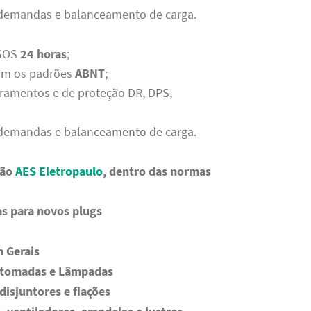
e demandas e balanceamento de carga.
 SOS
24 horas
;
com os padrões
ABNT
;
rramentos e de proteção DR, DPS,
e demandas e balanceamento de carga.
rão
AES Eletropaulo
, dentro das normas
as para novos plugs
 Gerais
e tomadas e Lâmpadas
disjuntores e fiações