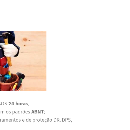
 SOS
24 horas
;
com os padrões
ABNT
;
rramentos e de proteção DR, DPS,