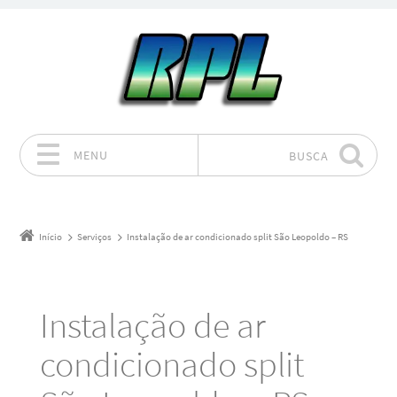
MENU
BUSCA
Pular para o conteúdo
Início
Serviços
Instalação de ar condicionado split São Leopoldo – RS
Instalação de ar
condicionado split